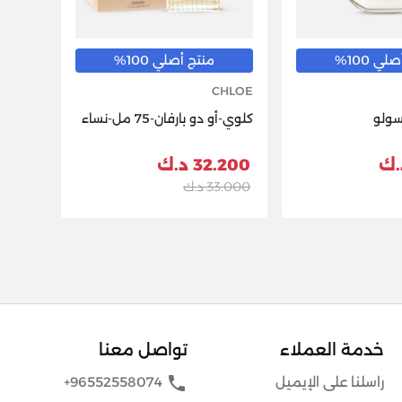
ي 100%
منتج أصلي 100%
CHLOE
سولو
كلوي-أو دو بارفان-75 مل-نساء
32.200 د.ك
33.000 د.ك
خدمة العملاء
تواصل معنا
phone
راسلنا على الإيميل
+96552558074