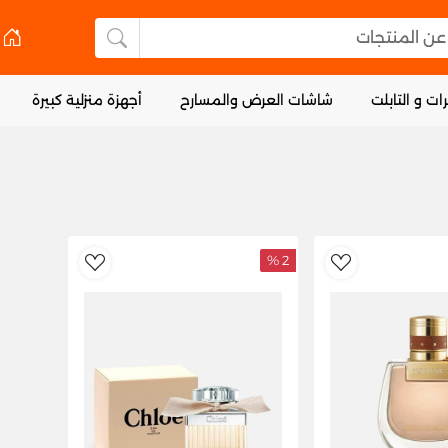
 المنتجات
البحث عن المنتجا
ات و التابلت
شاشات العرض والمسارح
أجهزة منزلية كبيرة
2 %
dToWishlist
AddToWishlist