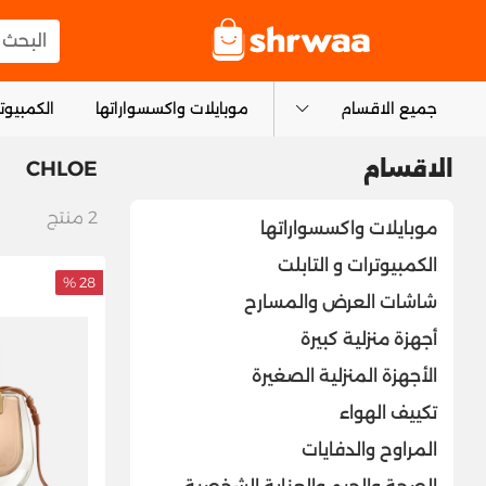
logo
البحث عن
جميع الاقسام
موبايلات واكسسواراتها
الكمبيوتر
CHLOE
الاقسام
2
منتج
موبايلات واكسسواراتها
الكمبيوترات و التابلت
28 %
شاشات العرض والمسارح
أجهزة منزلية كبيرة
الأجهزة المنزلية الصغيرة
تكييف الهواء
المراوح والدفايات