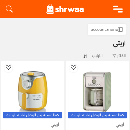
logo
account.menu
اريتي
الفلتر
list
AddToWishlist
كفالة سنه من الوكيل قابله للزيادة
كفالة سنه من الوكيل قابله للزيادة
اريتي
اريتي