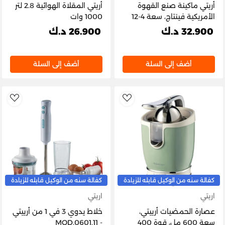
أريتي ماكينة صنع القهوة
أريتي المقلاة الهوائية 2.8 لتر
الأمريكية فينتاج، سعة 4-12
1000 وات
كوبًا - أخضر
32.900 د.ك
26.900 د.ك
أضف إلى السلة
أضف إلى السلة
list
AddToWishlist
كفالة سنه من الوكيل قابله للزيادة
كفالة سنه من الوكيل قابله للزيادة
اريتي
اريتي
عصارة الحمضيات أرييتي،
خلاط يدوي 3 في 1 من أرييتي
سعة 600 مل، قوة 400
- MOD.0601.11