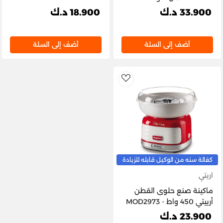
واط، لون أخضر عتيق -
33.900 د.ك
18.900 د.ك
MOD.41304
أضف إلى السلة
أضف إلى السلة
AddToWishlist
كفالة سنه من الوكيل قابله للزيادة
اريتي
ماكينة صنع حلوى القطن
أرييتي 450 واط - MOD2973
23.900 د.ك