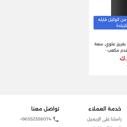
من الوكيل قابله
لزيادة
 بفريزر علوي، سعة
 لترًا، 9.1 قدم مكعب -
خدمة العملاء
تواصل معنا
phone
راسلنا على الإيميل
+96552558074