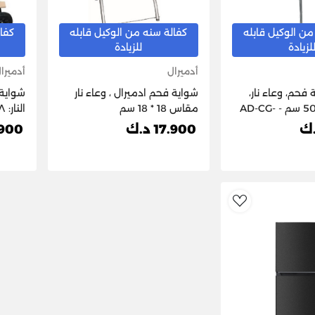
من الوكيل قابله
كفالة سنه من الوكيل قابله
كفال
لزيادة
للزيادة
أدميرال
أدميرا
 فحم، وعاء نار،
شواية فحم ادميرال ، وعاء نار
شواية 
مقاس: 22 × 50 سم - AD-CG-
مقاس 18 * 18 سم
النار: ١٨ × ١٨ سم
17.900 د.ك
0.900
AddToWishlist