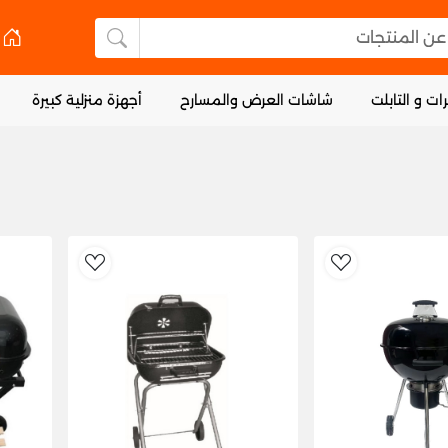
 المنتجات
البحث عن المنتجا
ات و التابلت
شاشات العرض والمسارح
أجهزة منزلية كبيرة
dToWishlist
AddToWishlist