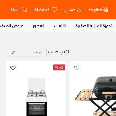
English
حسابي
المفضلة
السلة
ت
الأجهزة المنزلية الصغيرة
الألعاب
العطور
عروض الصيف
ترتيب حسب
45 %
shlist
AddToWishlist
Ad