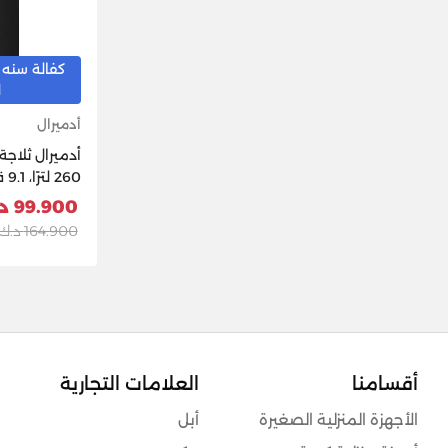
كفالة سنه 
ل
أدميرال
أدميرال ثلاجة
260
رمادي
99.900 د.ك
164.900 د.ك
أقسامنا
العلامات التجارية
الأجهزة المنزلية الصغيرة
أبل