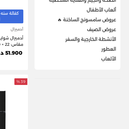
الصحة والجيم والعناية الشخصية
ألعاب الأطفال
كفالة سنه 
ل
عروض سامسونج الساخنة 🔥
عروض الصيف
أدميرال
أدميرال شواية
الأنشطة الخارجية والسفر
العطور
2250LX
51.900 د.ك
الألعاب
39 %