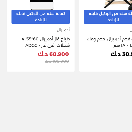
ة سنه من الوكيل قابله
كفالة سنه من الوكيل قابله
للزيادة
للزيادة
ل
أدميرال
فحم أدميرال، حجم وعاء
طباخ غاز أدميرال 60*55، 4
شعلات، فرن غاز - ADGC
6062WM2
3 د.ك
60.900 د.ك
109.900 د.ك