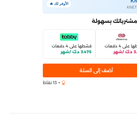
الأوفر لك 🔥
مشترياتك بسهولة
 على 4 دفعات
قسّطها على 4 دفعات
/شهر
3.475 د.ك /شهر
أضف إلى السلة
+ 13 نقاط