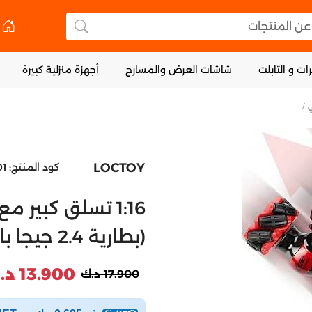
 المنتجات
البحث عن المنتجا
ات و التابلت
شاشات العرض والمسارح
أجهزة منزلية كبيرة
LOCTOY
كود المنتج:
01
1:16 تسلق كبير 
(بطارية 2.4 جيجا بايت في
13.900 د.ك
17.900 د.ك