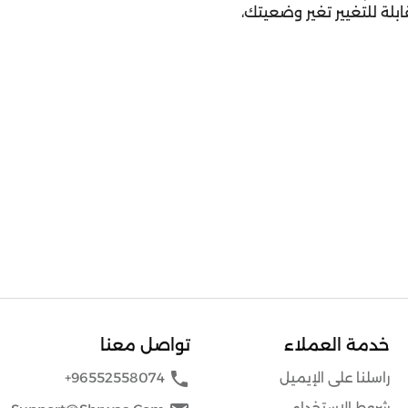
بلة للتغيير تغير وضعيتك،
خدمة العملاء
تواصل معنا
phone
راسلنا على الإيميل
+96552558074
شروط الاستخدام