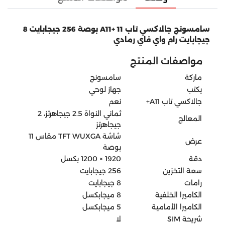
سامسونج جالاكسي تاب A11+ 11 بوصة 256 جيجابايت 8
جيجابايت رام واي فاي رمادي
مواصفات المنتج
ماركة
سامسونج
يكتب
جهاز لوحي
جالاكسي تاب A11+
نعم
ثماني النواة 2.5 جيجاهرتز، 2
المعالج
جيجاهرتز
شاشة TFT WUXGA مقاس 11
عرض
بوصة
دقة
1920 × 1200 بكسل
سعة التخزين
256 جيجابايت
رامات
8 جيجابايت
الكاميرا الخلفية
8 ميجابكسل
الكاميرا الأمامية
5 ميجابكسل
شريحة SIM
لا