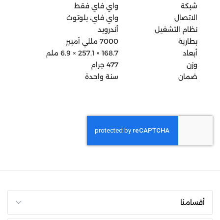
شبكة
واي فاي فقط
الاتصال
واي فاي، بلوتوث
نظام التشغيل
أندرويد
بطارية
7000 مللي أمبير
أبعاد
168.7 × 257.1 × 6.9 ملم
وزن
477 جرام
ضمان
سنة واحدة
أقسامنا