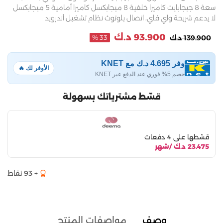
سعة 8 جيجابايت كاميرا خلفية 8 ميجابكسل كاميرا أمامية 5 ميجابكسل
لا يدعم شريحة واي فاي، اتصال بلوتوث نظام تشغيل أندرويد
93.900 د.ك
139.900 د.ك
33 %
وفر 4.695 د.ك مع KNET
الأوفر لك 🔥
خصم 5% فوري عند الدفع عبر KNET
قسّط مشترياتك بسهولة
قسّطها على 4 دفعات
23.475 د.ك /شهر
+ 93 نقاط
وصف
مواصفات المنتج