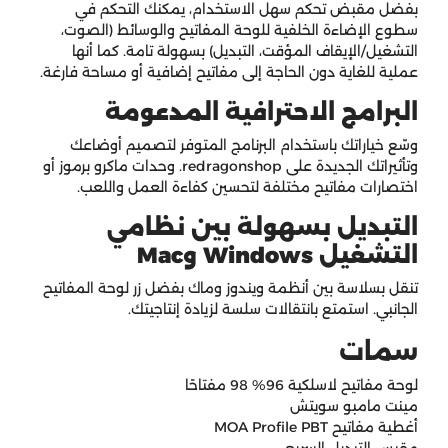
بفضل مقبض تحكم سهل الاستخدام، يمكنك التحكم في
سطوع الإضاءة الخلفية للوحة المفاتيح والوسائط (الصوت،
التشغيل/الإيقاف المؤقت، التبديل) بسهولة تامة. كما أنها
عملية للغاية دون الحاجة إلى مفاتيح إضافية أو مساحة فارغة.
البرامج الاحترافية المدعومة
وسّع خياراتك باستخدام البرنامج المتوفر لتصميم أوضاعك
وتأثيراتك الجديدة على redragonshop. وحدات ماكرو برموز أو
اختصارات مفاتيح مختلفة لتحسين كفاءة العمل واللعب.
التبديل بسهولة بين نظامي
التشغيل Windows وMac
تنقل بسلاسة بين أنظمة ويندوز وماك بفضل زر لوحة المفاتيح
الجانبي. استمتع بانتقالات سلسة لزيادة إنتاجيتك.
سمات
لوحة مفاتيح لاسلكية 96% 98 مفتاحًا
مينت مامبو سويتش
أغطية مفاتيح MOA Profile PBT