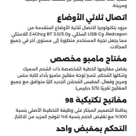
ومريحة.
اتصال ثلاثي الأوضاع
مزود بتكنولوجيا الاتصال ثلاثية الأوضاع المتقدمة من
Redragon، وUSB-C السلكي، وBT 3.0/5.0 و2.4Ghz اللاسلكي
مما يجعل تجربة المستخدم متطورة إلى مستوى آخر في جميع
المجالات.
مفتاح مامبو مخصص
بفضل مفاتيحها الخطية المُخصصة ذات الشحم السميك
وشكلها المُحكم، تتميز لوحة مفاتيح مامبو بأداء كتابة سلس
ومريح وفعال. المقبس المُحسّن الجديد كليًا متوافق مع جميع
المفاتيح تقريبًا (3/5 دبابيس).
مفاتيح تكتيكية 98
يحافظ التصميم المبتكر على وظيفة التخطيط الأصلي بنسبة
100% مع تقليص الحجم بنسبة 6% لتوفير المزيد من الاكتناز.
التحكم بمقبض واحد