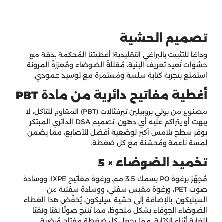
تصميم الحشية
وداعًا للتثبيت بالبراغي التقليدية! أغطيتنا المُحكمة بدقة مع
حشوات تُعيد تعريف البنية، مُقللةً الضوضاء ومُعززةً المرونة.
استمتع بتجربة كتابة سلسة ومُستمرة مع توسيد عمودي.
أغطية مفاتيح دائرية من مادة PBT
مصنوع من بولي بروبيلين تيرفثالات (PBT) المقاوم للتآكل، لا
يبهت أو يتراكم عليه أي دهون. تصميم DSA الدائري المبتكر
يوفر سطح تلامس أكبر لوضعية أفضل للأصابع، مما يضمن
لمسة ناعمة ومُحسّنة مع كل ضغطة.
تخميد الضوضاء × 5
مُجهّز برغوة PO بسمك 3.5 مم، ورغوة مفاتيح IXPE، ووسادة
صوت PET، ورغوة مقبس سفلي، ووسادة سفلية من
السيليكون، بالإضافة إلى حشية سيليكون. يُخفّض هذا الغطاء
الضوضاء الجوفاء بشكل ملحوظ، مما يُنتج صوتًا نقيًا ونقيًا
للغاية أثناء الكتابة، مما يجعل كل ضغطة مفتاح مُرضية