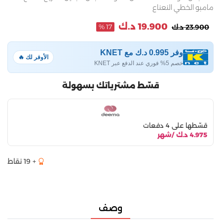
مامبو الخطي النعناع
19.900 د.ك
23.900 د.ك
17 %
وفر 0.995 د.ك مع KNET
الأوفر لك 🔥
خصم 5% فوري عند الدفع عبر KNET
قسّط مشترياتك بسهولة
قسّطها على 4 دفعات
4.975 د.ك /شهر
+ 19 نقاط
وصف