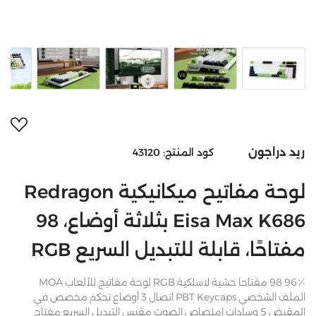
أضف 
ريد دراجون
كود المنتج:
43120
لوحة مفاتيح ميكانيكية Redragon
Eisa Max K686 بثلاثة أوضاع، 98
مفتاحًا، قابلة للتبديل السريع RGB
96٪ 98 مفتاحا حشية لاسلكية RGB لوحة مفاتيح للألعاب MOA
الملف الشخصي PBT Keycaps اتصال 3 أوضاع تحكم مخصص في
المقبض 5 وسادات امتصاص الصوت مقبس التبديل السريع مفتاح