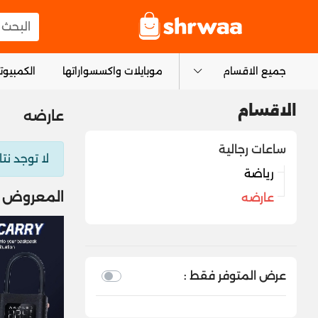
logo
البحث عن
جميع الاقسام
موبايلات واكسسواراتها
الكمبيوتر
الاقسام
عارضه
ساعات رجالية
لا توجد نتا
رياضة
المعروض م
عارضه
عرض المتوفر فقط :