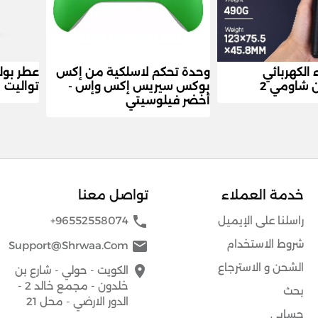
الكهربائي
وحدة تحكم لاسلكية من إكس
عطر بول
 شاومي 2
بوكس ​​سيريس إكس وإس -
تواليت
أخضر فيلوسيتي
خدمة العملاء
تواصل معنا
phone
راسلنا على الإيميل
+96552558074
شروط الاستخدام
mail
Support@shrwaa.com
الشحن و الاسترجاع
place
الكويت - حولي - شارع بن
خلدون - مجمع خالد 2 -
بحث
الدور الارضي - محل 21
حسابي